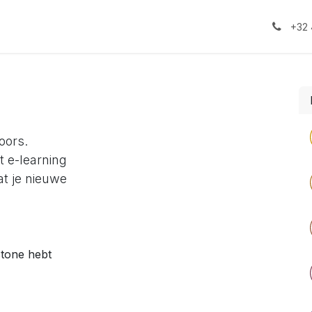
aubonnen
CoachHuysje
Hottub aan Huys
MassageHuy
+32 
oors.
t e-learning
at je nieuwe
stone hebt