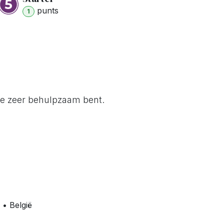
punt
s
1
je zeer behulpzaam bent.
• België