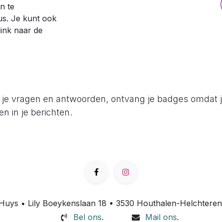
n te
us. Je kunt ook
ink naar de
 je vragen en antwoorden, ontvang je badges omdat 
n in je berichten.
Huys • Lily Boeykenslaan 18 • 3530 Houthalen-Helchteren 
Bel ons
.
Mail ons
.